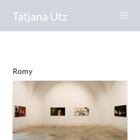
Tatjana Utz
Romy